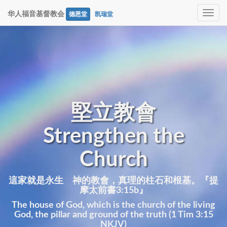
Toggle
华人福音基督教会
德恩堂
凯瑞堂
navig
堅立教會
Strengthen the
Church
這家就是永生 神的教會，真理的柱石和根基。『提
摩太前書3:15b』
The house of God, which is the church of the living
God, the pillar and ground of the truth (1 Tim 3:15
NKJV)