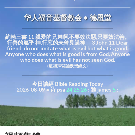
华人福音基督教会 • 德恩堂
約翰三書 11 親愛的兄弟啊,不要效法惡,只要效法善。
行善的屬乎 神,行惡的未曾見過神。 3 John 11 Dear
friend, do not imitate what is evil but what is good.
Anyone who does what is good is from God. Anyone
who does what is evil has not seen God.
(這禮拜背誦默想經文)
今日讀經 Bible Reading Today
2026-08-09 • 诗 psa
24
25
26
; 雅 james
5
;