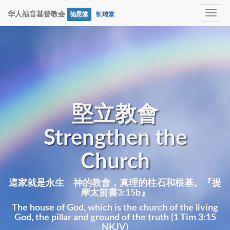
Toggle
华人福音基督教会
德恩堂
凯瑞堂
navig
堅立教會
Strengthen the
Church
這家就是永生 神的教會，真理的柱石和根基。『提
摩太前書3:15b』
The house of God, which is the church of the living
God, the pillar and ground of the truth (1 Tim 3:15
NKJV)