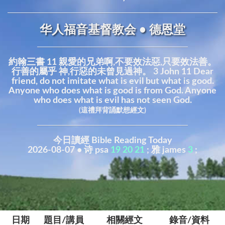
华人福音基督教会 • 德恩堂
約翰三書 11 親愛的兄弟啊,不要效法惡,只要效法善。
行善的屬乎 神,行惡的未曾見過神。 3 John 11 Dear
friend, do not imitate what is evil but what is good.
Anyone who does what is good is from God. Anyone
who does what is evil has not seen God.
(這禮拜背誦默想經文)
今日讀經 Bible Reading Today
2026-08-07 • 诗 psa
19
20
21
; 雅 james
3
;
日期
題目/講員
相關經文
錄音/資料