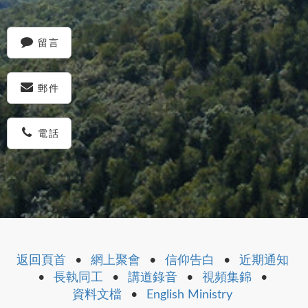
留言
郵件
電話
返回頁首
•
網上聚會
•
信仰告白
•
近期通知
•
長執同工
•
講道錄音
•
視頻集錦
•
資料文檔
•
English Ministry