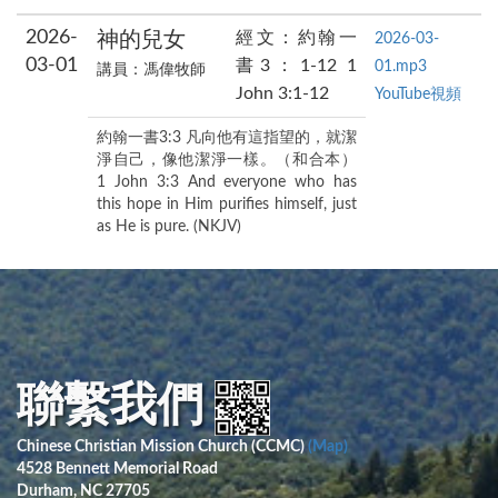
2026-
神的兒女
經文：約翰一
2026-03-
03-01
書3：1-12 1
01.mp3
講員：馮偉牧師
John 3:1-12
YouTube視頻
約翰一書3:3 凡向他有這指望的，就潔
淨自己，像他潔淨一樣。（和合本）
1 John 3:3 And everyone who has
this hope in Him purifies himself, just
as He is pure. (NKJV)
聯繫我們
Chinese Christian Mission Church (CCMC)
(Map)
4528 Bennett Memorial Road
Durham, NC 27705